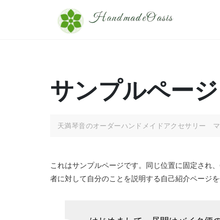
Skip
to
content
サンプルページ
天満琴音のオーダーハンドメイドアクセサリー 
これはサンプルページです。同じ位置に固定され、
者に対して自分のことを説明する自己紹介ページを