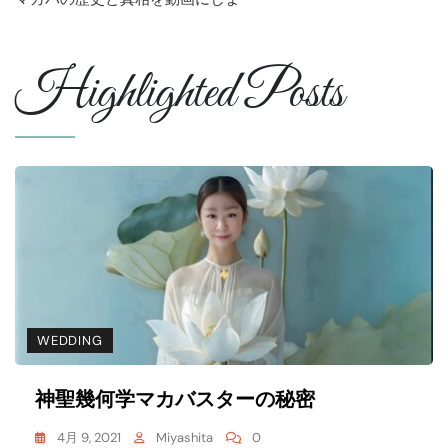
に
は
瞑
Highlighted Posts
想
が
お
す
す
め
で
す
WEDDING
神聖幾何学マカバスターの秘密
4月 9, 2021
Miyashita
0