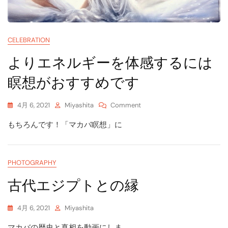
CELEBRATION
よりエネルギーを体感するには
瞑想がおすすめです
On
4月 6, 2021
Miyashita
Comment
よ
もちろんです！「マカバ瞑想」に
り
エ
ネ
ル
PHOTOGRAPHY
ギ
ー
古代エジプトとの縁
を
体
感
4月 6, 2021
Miyashita
す
マカバの歴史と真相を動画にしま
る