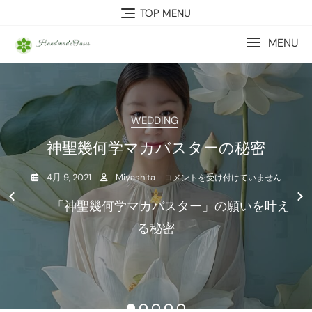
Skip
TOP MENU
to
content
MENU
CELEBRATION
WEDDING
WEDDING
GIFTS
PHOTOGRAPHY
よりエネルギーを体感するには瞑想が
神聖幾何学マカバスターの秘密
特別な力を持つ天満琴音
さらなる秘密
古代エジプトとの縁
おすすめです
神
さ
特
4月 9, 2021
4月 9, 2021
4月 6, 2021
Miyashita
Miyashita
Miyashita
コメントを受け付けていません
コメントを受け付けていません
コメントを受け付けていません
古
4月 6, 2021
Miyashita
コメントを受け付けていません
聖
ら
別
On
4月 6, 2021
Miyashita
Comment
代
幾
な
な
「神聖幾何学マカバスター」の願いを叶え
天然石に入魂することが一般的な中、パワース
天満琴音は、生まれ落ちる際に神様から霊力を
よ
エ
マカバの歴史と真相を動画にしました。
何
る
力
もちろんです！「マカバ瞑想」についてお話し
り
トーンが
授かった
る秘密
ジ
学
秘
を
エ
プ
マ
密
持
しましょ
ト
ネ
カ
は
つ
と
ル
バ
天
の
ギ
ス
満
縁
ー
タ
琴
は
1
2
3
4
5
ー
音
を