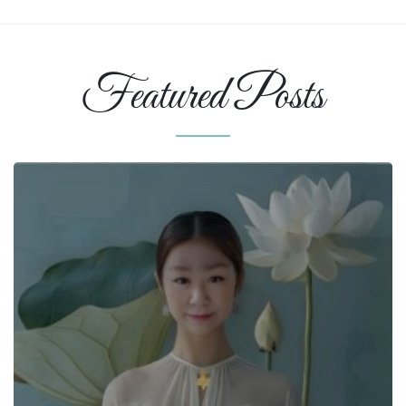
の
は
体
秘
感
密
す
は
る
Featured Posts
に
は
瞑
想
が
お
す
す
め
で
す